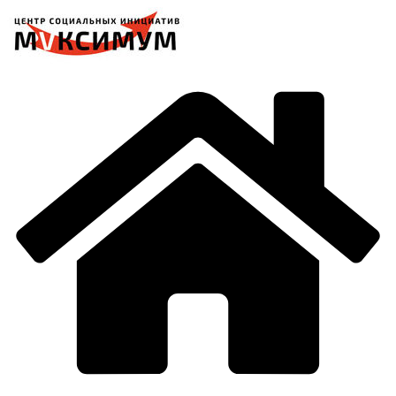
Перейти
к
содержимому