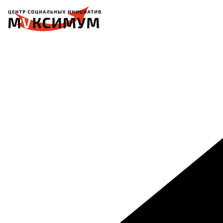
Перейти
к
содержимому